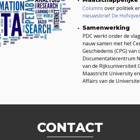
Columns
over politiek e
nieuwsbrief De Hofvijver
Samenwerking
PDC werkt onder de vla
nauw samen met het Ce
Geschiedenis (CPG) van d
Documentatiecentrum Ne
van de Rijksuniversiteit
Maastricht University en
Affairs van de Universite
CONTACT