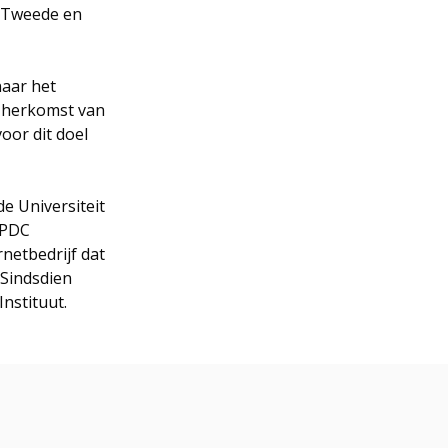
e Tweede en
naar het
e herkomst van
oor dit doel
de Universiteit
g PDC
rnetbedrijf dat
 Sindsdien
nstituut.