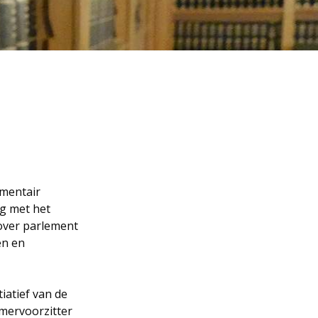
ementair
ig met het
 over parlement
en en
iatief van de
mervoorzitter