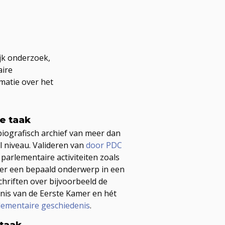
jk onderzoek,
aire
matie over het
e taak
biografisch archief van meer dan
al niveau. Valideren van
door PDC
parlementaire activiteiten zoals
r een bepaald onderwerp in een
chriften over bijvoorbeeld de
nis van de Eerste Kamer en hét
lementaire geschiedenis
.
taak