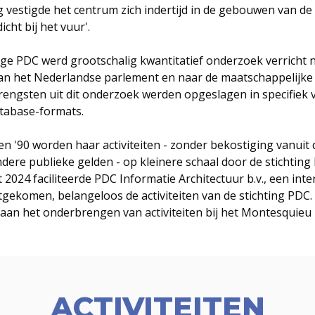
 vestigde het centrum zich indertijd in de gebouwen van d
cht bij het vuur'.
ige PDC werd grootschalig kwantitatief onderzoek verricht 
an het Nederlandse parlement en naar de maatschappelijk
brengsten uit dit onderzoek werden opgeslagen in specifiek v
tabase-formats.
en '90 worden haar activiteiten - zonder bekostiging vanuit 
ndere publieke gelden - op kleinere schaal door de stichtin
 2024 faciliteerde PDC Informatie Architectuur b.v., een inte
tgekomen, belangeloos de activiteiten van de stichting PDC.
aan het onderbrengen van activiteiten bij het Montesquieu I
ACTIVITEITEN