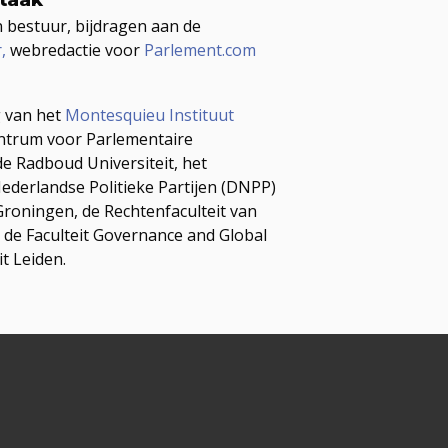
n bestuur, bijdragen aan de
,
webredactie voor
Parlement.com
g van het
Montesquieu Instituut
ntrum voor Parlementaire
e Radboud Universiteit, het
derlandse Politieke Partijen (DNPP)
 Groningen, de Rechtenfaculteit van
 de Faculteit Governance and Global
it Leiden.