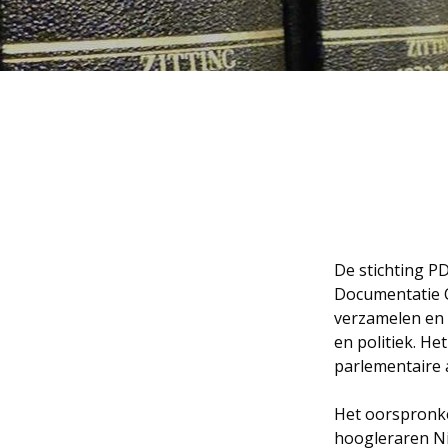
De stichting P
Documentatie C
verzamelen en 
en politiek. He
parlementaire a
Het oorspronkel
hoogleraren Ni