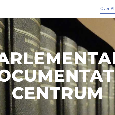
Over
P
ARLE­MENTA
OCUMEN­TAT
CENTRUM